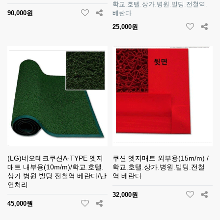
학교.호텔.상가.병원.빌딩.전철역.
90,000원
베란다
25,000원
(LG)네오테크쿠션A-TYPE 엣지
쿠션 엣지매트 외부용(15m/m) /
매트 내부용(10m/m)/학교.호텔.
학교.호텔.상가.병원.빌딩.전철
상가.병원.빌딩.전철역.베란다/난
역.베란다
연처리
32,000원
45,000원