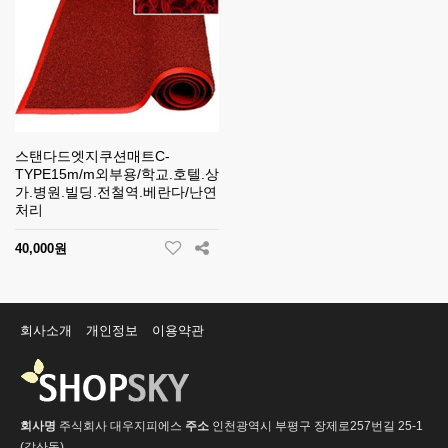
스탠다드엣지쿠션매트C-
TYPE15m/m외부용/학교.호텔.상
가.병원.빌딩.전철역.베란다/난연
처리
40,000원
회사소개
개인정보
이용약관
회사명
주식회사 대우지피에스
주소
인천광역시 부평구 장제로257번길 25-1
(갈산동)