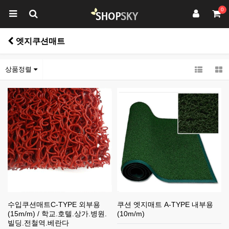
0
엣지쿠션매트
상품정렬
수입쿠션매트C-TYPE 외부용
쿠션 엣지매트 A-TYPE 내부용
(15m/m) / 학교.호텔.상가.병원.
(10m/m)
빌딩.전철역.베란다