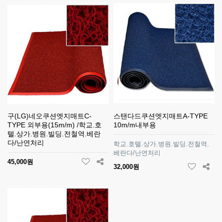
구(LG)네오쿠션엣지매트C-
스탠다드쿠션엣지매트A-TYPE
TYPE 외부용(15m/m) /학교.호
10m/m내부용
텔.상가.병원.빌딩.전철역.베란
다/난연처리
학교.호텔.상가.병원.빌딩.전철역.
베란다/난연처리
45,000원
32,000원