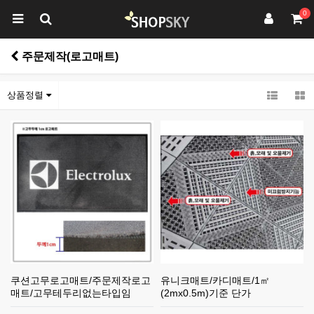
0
주문제작(로고매트)
상품정렬
쿠션고무로고매트/주문제작로고
유니크매트/카디매트/1㎡
매트/고무테두리없는타입임
(2mx0.5m)기준 단가