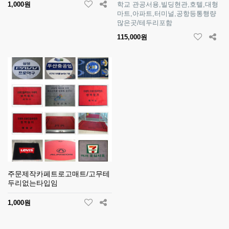
1,000원
학교 관공서용,빌딩현관,호텔,대형
마트,아파트,터미널,공항등통행량
많은곳/테두리포함
115,000원
주문제작카페트로고매트/고무테
두리없는타입임
1,000원