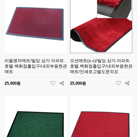
리들병자매트/빌딩.상가.아파트.
오션매트(o.c)/빌딩.상가.아파트.
호텔.백화점출입구/내외부용현관
호텔.백화점출입구/내외부용현관
매트
매트/인쇄로고별도문의요
25,000원
25,000원