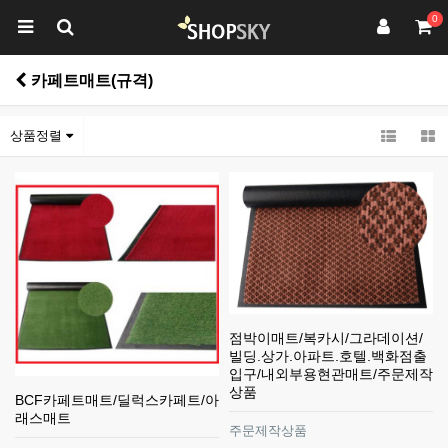
0
카페트매트(규격)
상품정렬
점박이매트/복카시/그라데이션/
빌딩.상가.아파트.호텔.백화점출
입구/내외부용현관매트/주문제작
상품
BCF카페트매트/딜럭스카페트/아
래스매트
주문제작상품