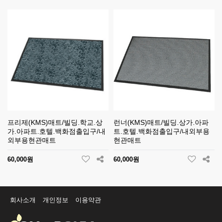
프리제(KMS)매트/빌딩.학교.상
런너(KMS)매트/빌딩.상가.아파
가.아파트.호텔.백화점출입구/내
트.호텔.백화점출입구/내외부용
외부용현관매트
현관매트
60,000원
60,000원
회사소개
개인정보
이용약관