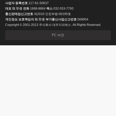
사업자 등록번호
117-81-50637
대표
魏 聖優
전화
1688-8864
팩스
032-553-7793
통신판매업신고번호
제2010-인천부평-00195호
개인정보 보호책임자
魏 聖優
부가통신사업신고번호
009954
Copyright © 2001-2013 주식회사 대우지피에스. All Rights Reserved.
PC 버전