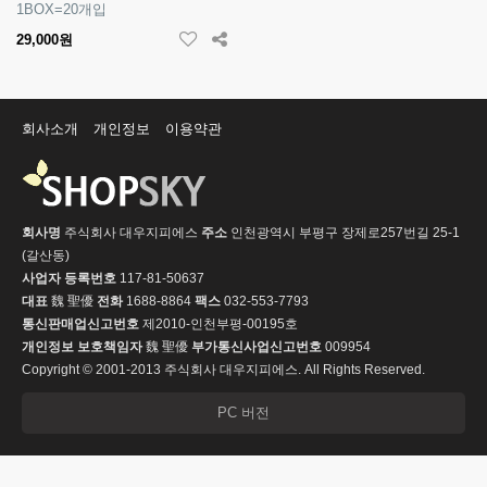
1BOX=20개입
29,000원
회사소개
개인정보
이용약관
회사명
주식회사 대우지피에스
주소
인천광역시 부평구 장제로257번길 25-1
(갈산동)
사업자 등록번호
117-81-50637
대표
魏 聖優
전화
1688-8864
팩스
032-553-7793
통신판매업신고번호
제2010-인천부평-00195호
개인정보 보호책임자
魏 聖優
부가통신사업신고번호
009954
Copyright © 2001-2013 주식회사 대우지피에스. All Rights Reserved.
PC 버전