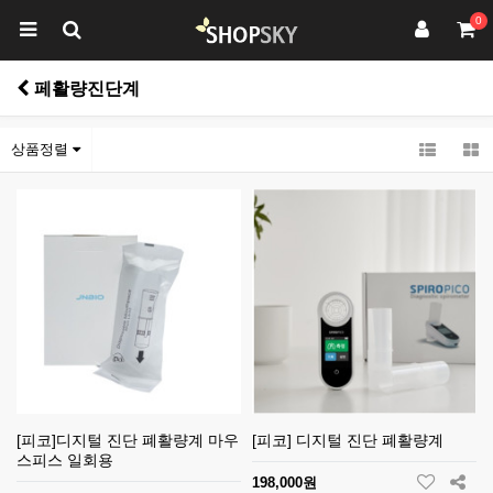
0
페활량진단계
상품정렬
[피코]디지털 진단 폐활량계 마우
[피코] 디지털 진단 폐활량계
스피스 일회용
198,000원