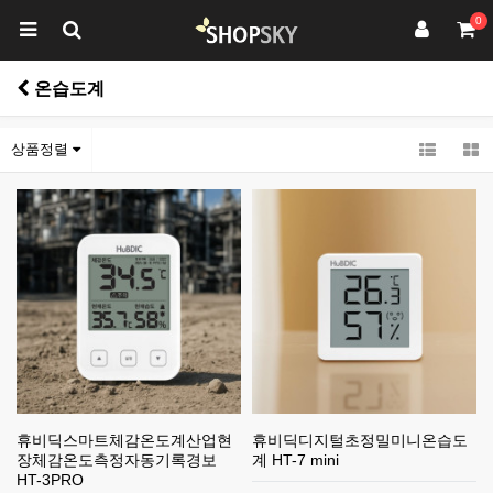
0
온습도계
상품정렬
휴비딕스마트체감온도계산업현
휴비딕디지털초정밀미니온습도
장체감온도측정자동기록경보
계 HT-7 mini
HT-3PRO