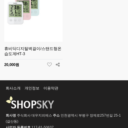
휴비딕디지털벽걸이/스탠드형온
습도계HT-3
20,000원
회사소개
개인정보
이용약관
회사명
주식회사 대우지피에스
주소
인천광역시 부평구 장제로257번길 25-1
(갈산동)
사업자 등록번호
117-81-50637