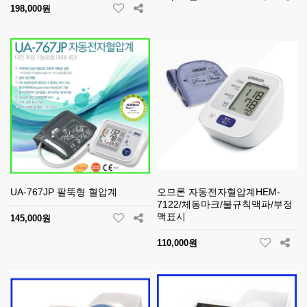
198,000원
UA-767JP 팔뚝형 혈압계
오므론 자동전자혈압계HEM-
7122/체동마크/불규칙맥파/부정
맥표시
145,000원
110,000원