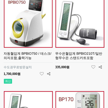
자동혈압계 BPBIO750 / 데스크/
무수은혈압계 BPBIO210T/일반
의자포함,출력가능
형무수은 스탠드카트포함
수도권무료방문설치
335,000원
1,700,000원
최신