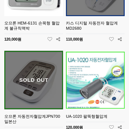
오므론 HEM-6131 손목형 혈압
카스 디지털 자동전자 혈압계
계 불규칙맥박
MD2680
120,000원
110,000원
SOLD OUT
오므론 자동전자혈압계JPN700
UA-1020 팔뚝형혈압계
일본산
120,000원