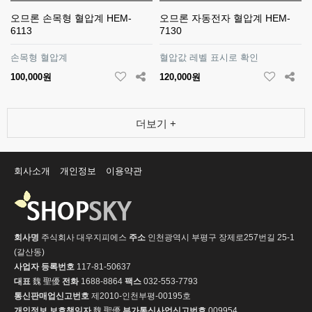
오므론 손목형 혈압계 HEM-
오므론 자동전자 혈압계 HEM-
6113
7130
손목형 혈압계
혈압값 레벨 표시로 확인
100,000원
120,000원
더보기 +
회사소개
개인정보
이용약관
회사명
주식회사 대우지피에스
주소
인천광역시 부평구 장제로257번길 25-1
(갈산동)
사업자 등록번호
117-81-50637
대표
魏 聖優
전화
1688-8864
팩스
032-553-7793
통신판매업신고번호
제2010-인천부평-00195호
개인정보 보호책임자
魏 聖優
부가통신사업신고번호
009954