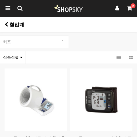
0
혈압계
커프
1
상품정렬