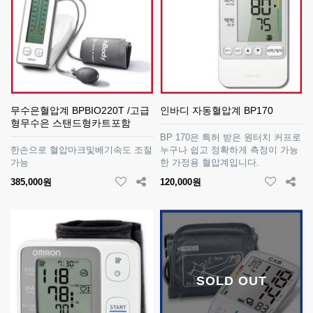
무수은혈압계 BPBIO220T /고급
인바디 자동혈압계 BP170
형무수은 스탠드형카트포함
BP 170은 특허 받은 원터치 커프로
한손으로 혈압마크및베기속도 조절
누구나 쉽고 정확하게 측정이 가능
가능
한 가정용 혈압계입니다.
385,000원
120,000원
SOLD OUT