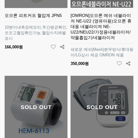
오므론 피트커프 혈압계 JPN5
[OMRON]오므론 메쉬 네블라이
저 NE-U22 (영유아용)오므론 휴
대용 네블라이져 NE-
10분이내측정메모리,주간평균확인,
U22/NEU22/가정용네블라이저/
조조고혈압확인가능,혈압수치레벨
약물흡입기/네블라이저
표시
166,000원
새로운 메쉬(Mesh)분무방식/휴대용
이/LG상사 제공 OMRON 제품
350,000원
SOLD OUT
SOLD OUT