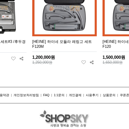
고세트#3 /후두경
[HEINE] 하이네 모듈라 레링고 세트
[HEINE] 하
F120M
F120
1,200,000원
1,500,000원
1,250,000원
1,650,000원
용약관
|
개인정보처리방침
|
FAQ
|
1:1문의
|
개인결제
|
사용후기
|
상품문의
|
쿠폰