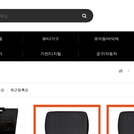
품
뷰티/가구
유아동/바닥재
리
가전/디지털
공구/자동차
은순
최근등록순