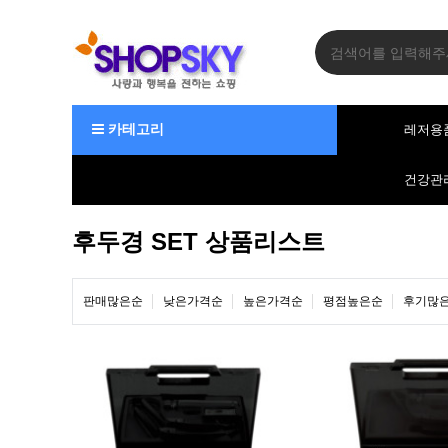
카테고리
레저용
건강관
후두경 SET 상품리스트
판매많은순
낮은가격순
높은가격순
평점높은순
후기많