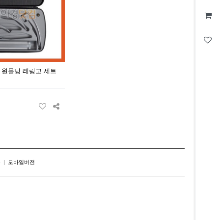
이네 원몰딩 레링고 세트
존
|
모바일버전