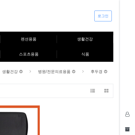
로그인
펜션용품
생활건강
스포츠용품
식품
생활건강
병원/전문의료용품
후두경