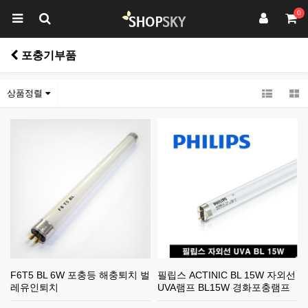
0
포충기부품
상품정렬
F6T5 BL 6W 포충등 해충퇴치 벌
필립스 ACTINIC BL 15W 자외선
레유인퇴치
UVA램프 BL15W 경화포충램프