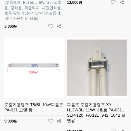
[포충램프, F6T5BL, 6W, G5, 살충
13,000원
용, 경화용, 해충퇴치, 사진인화용,
보통 일반가정&식당&사무실등에
많이 사용되는 램프]
3,000원
포충기용램프 T8/BL 10w/파울로
파올로 포충기용램프 XY
PA-021 모델 용
H13WBL/ 11W/파올로 PA-031 ,
SEP-120 ,PA-121 .942. 1042 모
델용
9,900원