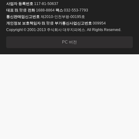
사업자 등록번호
117-81-50637
대표
魏 聖優
전화
1688-8864
팩스
032-553-7793
통신판매업신고번호
제2010-인천부평-00195호
개인정보 보호책임자
魏 聖優
부가통신사업신고번호
009954
Copyright © 2001-2013 주식회사 대우지피에스. All Rights Reserved.
PC 버전