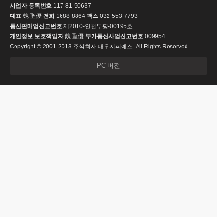
사업자 등록번호
117-81-50637
대표
魏 聖優
전화
1688-8864
팩스
032-553-7793
통신판매업신고번호
제2010-인천부평-00195호
개인정보 보호책임자
魏 聖優
부가통신사업신고번호
009954
Copyright © 2001-2013 주식회사 대우지피에스. All Rights Reserved.
PC 버전