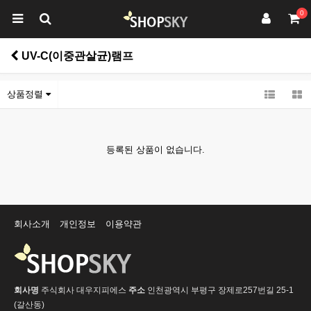
0
UV-C(이중관살균)램프
상품정렬
등록된 상품이 없습니다.
회사소개
개인정보
이용약관
회사명
주식회사 대우지피에스
주소
인천광역시 부평구 장제로257번길 25-1
(갈산동)