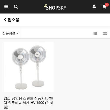
0
업소용
상품정렬
업소·공업용 스탠드 선풍기18″인
치 알루미늄 날개 HV-1900 (신제
품)