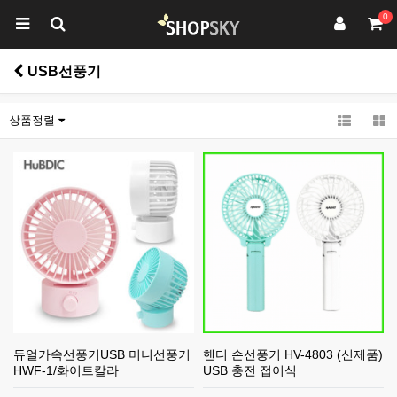
0
USB선풍기
상품정렬
듀얼가속선풍기USB 미니선풍기
핸디 손선풍기 HV-4803 (신제품)
HWF-1/화이트칼라
USB 충전 접이식