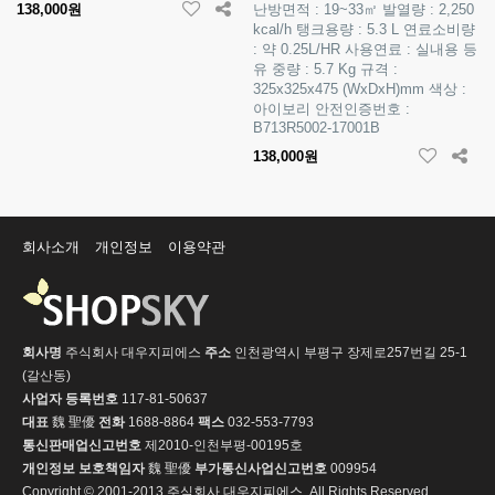
138,000원
난방면적 : 19~33㎡ 발열량 : 2,250
kcal/h 탱크용량 : 5.3 L 연료소비량
: 약 0.25L/HR 사용연료 : 실내용 등
유 중량 : 5.7 Kg 규격 :
325x325x475 (WxDxH)mm 색상 :
아이보리 안전인증번호 :
B713R5002-17001B
138,000원
회사소개
개인정보
이용약관
회사명
주식회사 대우지피에스
주소
인천광역시 부평구 장제로257번길 25-1
(갈산동)
사업자 등록번호
117-81-50637
대표
魏 聖優
전화
1688-8864
팩스
032-553-7793
통신판매업신고번호
제2010-인천부평-00195호
개인정보 보호책임자
魏 聖優
부가통신사업신고번호
009954
Copyright © 2001-2013 주식회사 대우지피에스. All Rights Reserved.