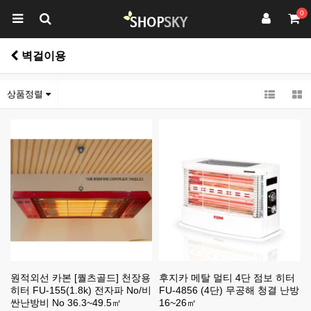
0
벽걸이용
상품정렬
원적외선 카본 [퀄츠골드] 천장용
후지카 메탈 멀티 4단 점보 히터
히터 FU-155(1.8k) 전자파 No/비
FU-4856 (4단) 무공해 청결 난방
싼난방비 No 36.3~49.5㎡
16~26㎡