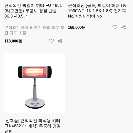
근적외선 벽걸이 히터 FU-4881
근적외선 [골드] 벽걸이 히터 HV-
(리모컨형) 무공해 청결 난방
1060W(1.1K,1.5K,1.8K) 전자파
36.3~49.5㎡
No/비싼난방비 No
근적외선 램프 리모컨 타입 좌우 회
168,000원
전 각도 조절
118,000원
[신제품] 근적외선 좌석용 히터
FU-4882 (기계식) 무공해 청결
난방