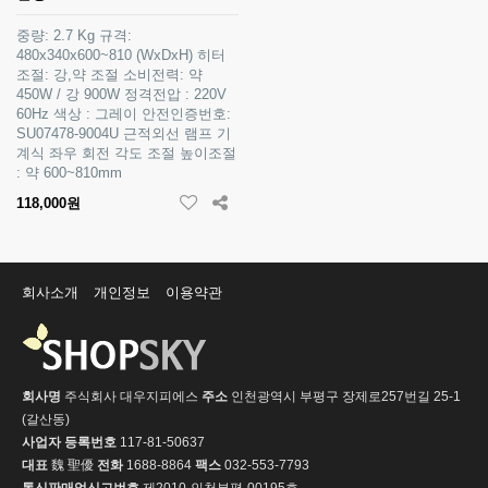
중량: 2.7 Kg 규격:
480x340x600~810 (WxDxH) 히터
조절: 강,약 조절 소비전력: 약
450W / 강 900W 정격전압 : 220V
60Hz 색상 : 그레이 안전인증번호:
SU07478-9004U 근적외선 램프 기
계식 좌우 회전 각도 조절 높이조절
: 약 600~810mm
118,000원
회사소개
개인정보
이용약관
회사명
주식회사 대우지피에스
주소
인천광역시 부평구 장제로257번길 25-1
(갈산동)
사업자 등록번호
117-81-50637
대표
魏 聖優
전화
1688-8864
팩스
032-553-7793