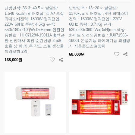
난방면적: 36.3~49.5㎡ 발열량:
난방면적 : 13~20㎡ 발열량 :
1,548 Kcal/h 히터조절: 강,약 조절
1376kcal 히터조절 : 4단 최대소비
최대소비전력: 1800W 정격전압:
전력 : 1600W 정격전압 : 220V
220V 60Hz 중량: 4.5kg 규격:
60Hz 중량 : 3.7 Kg 규격 :
550x180x210 (WxDxH)mm 안전인
530x200x360 (WxDxH)mm 색상 :
증번호 : HH071284-15011A 혈액순
화이트 안전인증번호 : JU071563-
환,신진대사 촉진 순간난방 2.5배
19001 온풍기능 타이머기능 과열방
효율 상,하,좌,우 각도 조절 생산물
지 자동온도조절장치
책임보험 2억
68,000원
168,000원