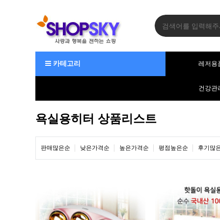
카테고리
레저용
건강관
욕실용히터 상품리스트
판매많은순
낮은가격순
높은가격순
평점높은순
후기많