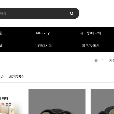
품
뷰티/가구
유아동/바닥재
리
가전/디지털
공구/자동차
가
은순
최근등록순