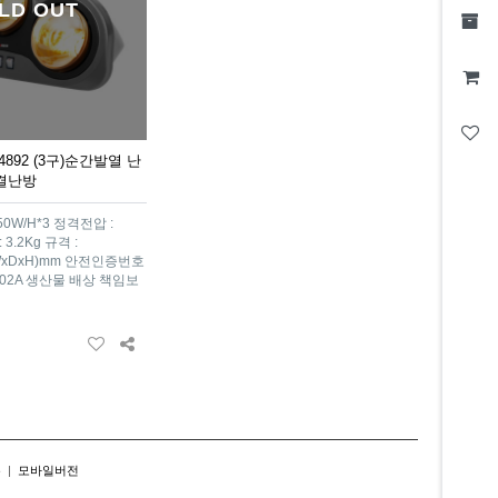
LD OUT
892 (3구)순간발열 난
결난방
0W/H*3 정격전압 :
 3.2Kg 규격 :
 (WxDxH)mm 안전인증번호
16002A 생산물 배상 책임보
존
|
모바일버전