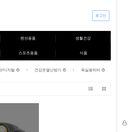
로그인
펜션용품
생활건강
스포츠용품
식품
전/디지탈
건강온열난방기
욕실용히터