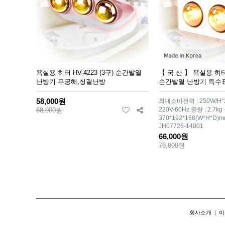
욕실용 히터 HV-4223 (3구) 순간발열
【 국 산 】 욕실용 히터 H
난방기 무공해,청결난방
순간발열 난방기 특수
58,000원
최대소비전력 : 250W/H*
220V-60Hz 중량 : 2.7kg
68,000원
370*192*168(W*H*D
JH07725-14001
66,000원
78,000원
회사소개
|
이