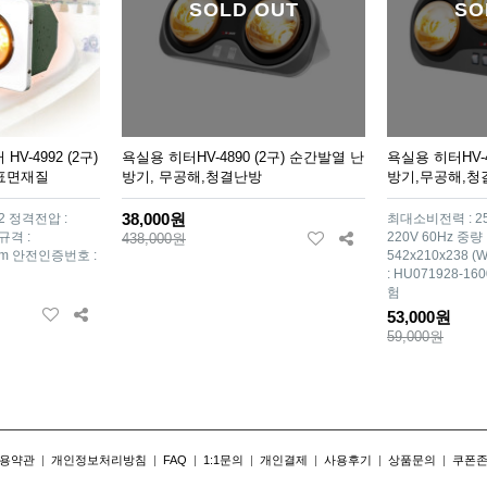
SOLD OUT
SO
V-4992 (2구)
욕실용 히터HV-4890 (2구) 순간발열 난
욕실용 히터HV-4
표면재질
방기, 무공해,청결난방
방기,무공해,청
38,000원
2 정격전압 :
최대소비전력 : 25
 규격 :
220V 60Hz 중량 :
438,000원
)mm 안전인증번호 :
542x210x238
: HU071928-
험
53,000원
59,000원
용약관
|
개인정보처리방침
|
FAQ
|
1:1문의
|
개인결제
|
사용후기
|
상품문의
|
쿠폰