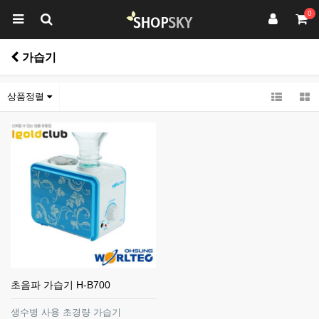
0
가습기
상품정렬
초음파 가습기 H-B700
생수병 사용 초경량 가습기