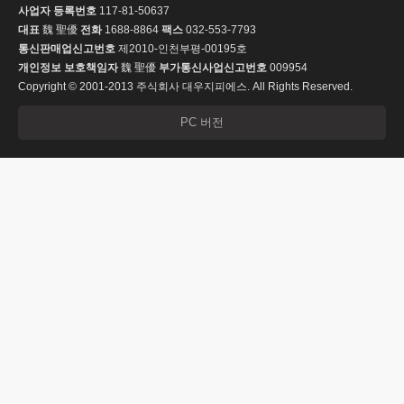
사업자 등록번호
117-81-50637
대표
魏 聖優
전화
1688-8864
팩스
032-553-7793
통신판매업신고번호
제2010-인천부평-00195호
개인정보 보호책임자
魏 聖優
부가통신사업신고번호
009954
Copyright © 2001-2013 주식회사 대우지피에스. All Rights Reserved.
PC 버전