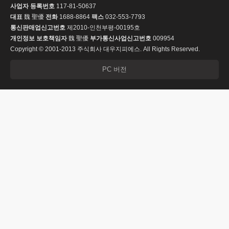
사업자 등록번호
117-81-50637
대표
魏 聖優
전화
1688-8864
팩스
032-553-7793
통신판매업신고번호
제2010-인천부평-00195호
개인정보 보호책임자
魏 聖優
부가통신사업신고번호
009954
Copyright © 2001-2013 주식회사 대우지피에스. All Rights Reserved.
PC 버전