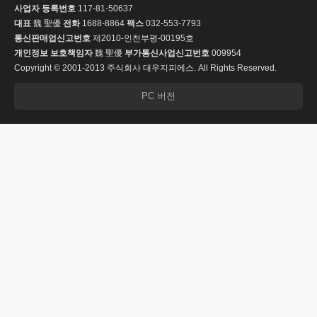
사업자 등록번호
117-81-50637
대표
魏 聖優
전화
1688-8864
팩스
032-553-7793
통신판매업신고번호
제2010-인천부평-00195호
개인정보 보호책임자
魏 聖優
부가통신사업신고번호
009954
Copyright © 2001-2013 주식회사 대우지피에스. All Rights Reserved.
PC 버전