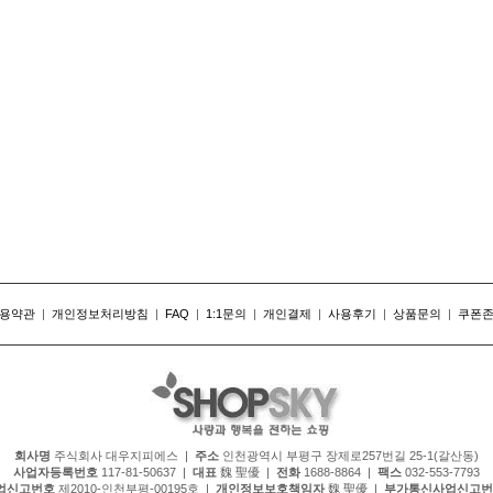
용약관
|
개인정보처리방침
|
FAQ
|
1:1문의
|
개인결제
|
사용후기
|
상품문의
|
쿠폰
회사명
주식회사 대우지피에스 |
주소
인천광역시 부평구 장제로257번길 25-1(갈산동)
사업자등록번호
117-81-50637 |
대표
魏 聖優 |
전화
1688-8864 |
팩스
032-553-7793
업신고번호
제2010-인천부평-00195호 |
개인정보보호책임자
魏 聖優 |
부가통신사업신고번