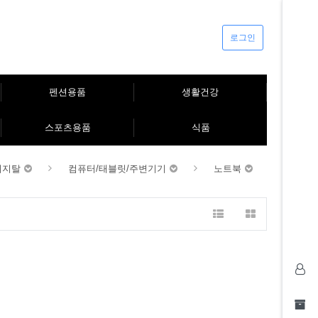
로그인
펜션용품
생활건강
스포츠용품
식품
디지탈
컴퓨터/태블릿/주변기기
노트북