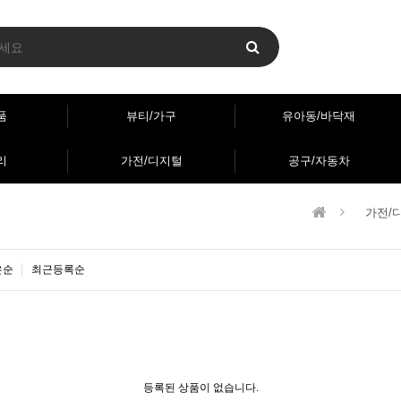
품
뷰티/가구
유아동/바닥재
리
가전/디지털
공구/자동차
가전/
은순
최근등록순
등록된 상품이 없습니다.