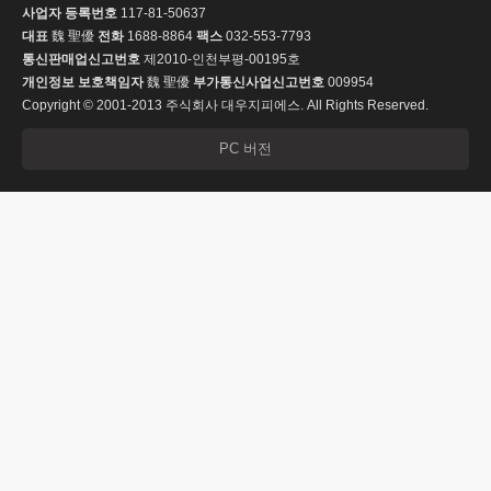
사업자 등록번호
117-81-50637
대표
魏 聖優
전화
1688-8864
팩스
032-553-7793
통신판매업신고번호
제2010-인천부평-00195호
개인정보 보호책임자
魏 聖優
부가통신사업신고번호
009954
Copyright © 2001-2013 주식회사 대우지피에스. All Rights Reserved.
PC 버전