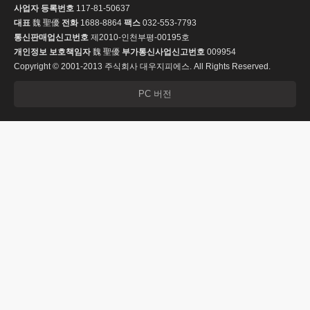
사업자 등록번호
117-81-50637
대표
魏 聖優
전화
1688-8864
팩스
032-553-7793
통신판매업신고번호
제2010-인천부평-00195호
개인정보 보호책임자
魏 聖優
부가통신사업신고번호
009954
Copyright © 2001-2013 주식회사 대우지피에스. All Rights Reserved.
PC 버전