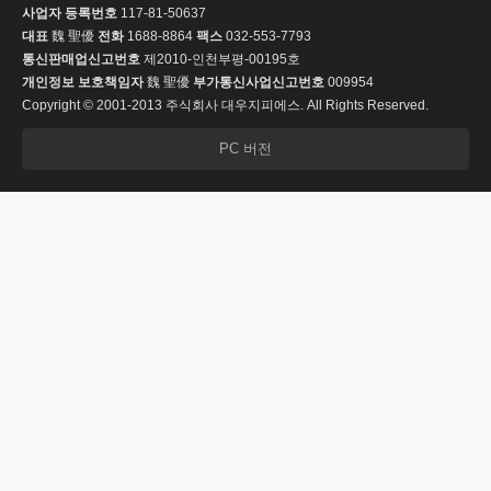
사업자 등록번호
117-81-50637
대표
魏 聖優
전화
1688-8864
팩스
032-553-7793
통신판매업신고번호
제2010-인천부평-00195호
개인정보 보호책임자
魏 聖優
부가통신사업신고번호
009954
Copyright © 2001-2013 주식회사 대우지피에스. All Rights Reserved.
PC 버전