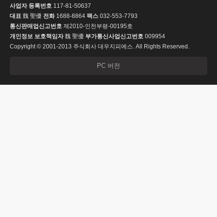
사업자 등록번호
117-81-50637
대표
魏 聖優
전화
1688-8864
팩스
032-553-7793
통신판매업신고번호
제2010-인천부평-00195호
개인정보 보호책임자
魏 聖優
부가통신사업신고번호
009954
Copyright © 2001-2013 주식회사 대우지피에스. All Rights Reserved.
PC 버전