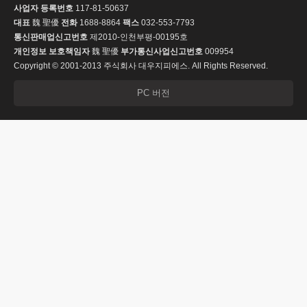
사업자 등록번호
117-81-50637
대표
魏 聖優
전화
1688-8864
팩스
032-553-7793
통신판매업신고번호
제2010-인천부평-00195호
개인정보 보호책임자
魏 聖優
부가통신사업신고번호
009954
Copyright © 2001-2013 주식회사 대우지피에스. All Rights Reserved.
PC 버전