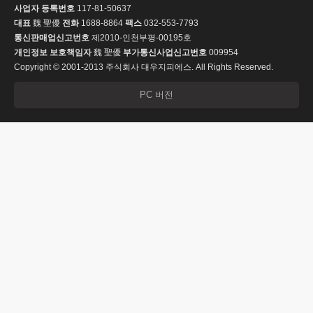
사업자 등록번호
117-81-50637
대표
魏 聖優
전화
1688-8864
팩스
032-553-7793
통신판매업신고번호
제2010-인천부평-00195호
개인정보 보호책임자
魏 聖優
부가통신사업신고번호
009954
Copyright © 2001-2013 주식회사 대우지피에스. All Rights Reserved.
PC 버전