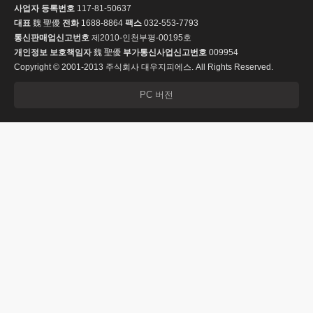
사업자 등록번호
117-81-50637
대표
魏 聖優
전화
1688-8864
팩스
032-553-7793
통신판매업신고번호
제2010-인천부평-00195호
개인정보 보호책임자
魏 聖優
부가통신사업신고번호
009954
Copyright © 2001-2013 주식회사 대우지피에스. All Rights Reserved.
PC 버전