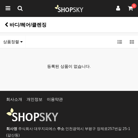
0
바디/헤어/클렌징
상품정렬
등록된 상품이 없습니다.
회사소개
개인정보
이용약관
회사명
주식회사 대우지피에스
주소
인천광역시 부평구 장제로257번길 25-1
(갈산동)