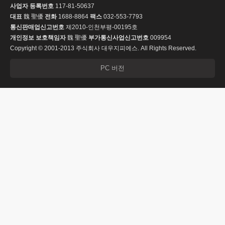
사업자 등록번호
117-81-50637
대표
魏 聖優
전화
1688-8864
팩스
032-553-7793
통신판매업신고번호
제2010-인천부평-00195호
개인정보 보호책임자
魏 聖優
부가통신사업신고번호
009954
Copyright © 2001-2013 주식회사 대우지피에스. All Rights Reserved.
PC 버전