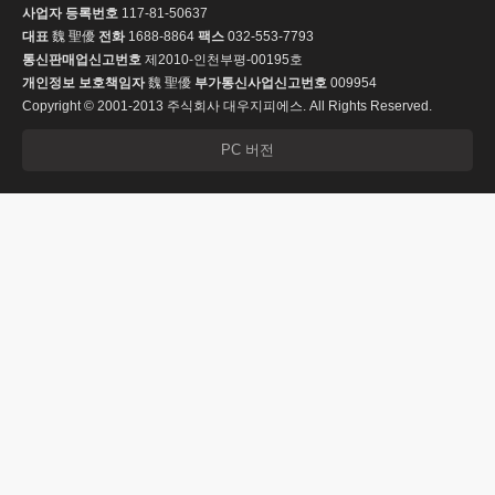
사업자 등록번호
117-81-50637
대표
魏 聖優
전화
1688-8864
팩스
032-553-7793
통신판매업신고번호
제2010-인천부평-00195호
개인정보 보호책임자
魏 聖優
부가통신사업신고번호
009954
Copyright © 2001-2013 주식회사 대우지피에스. All Rights Reserved.
PC 버전