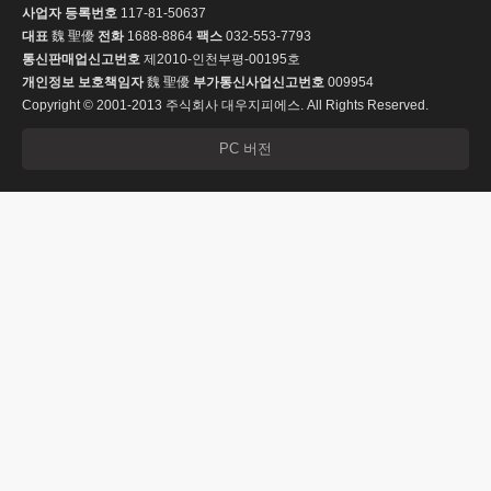
사업자 등록번호
117-81-50637
대표
魏 聖優
전화
1688-8864
팩스
032-553-7793
통신판매업신고번호
제2010-인천부평-00195호
개인정보 보호책임자
魏 聖優
부가통신사업신고번호
009954
Copyright © 2001-2013 주식회사 대우지피에스. All Rights Reserved.
PC 버전