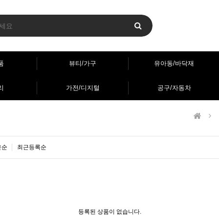
품
뷰티/가구
유아동/바닥재
리
가전/디지털
공구/자동차
은순
최근등록순
등록된 상품이 없습니다.