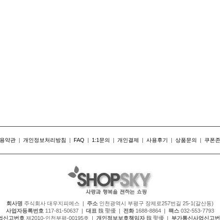
용약관
|
개인정보처리방침
|
FAQ
|
1:1문의
|
개인결제
|
사용후기
|
상품문의
|
쿠폰
회사명
주식회사 대우지피에스 |
주소
인천광역시 부평구 장제로257번길 25-1(갈산동)
사업자등록번호
117-81-50637 |
대표
魏 聖優 |
전화
1688-8864 |
팩스
032-553-7793
업신고번호
제2010-인천부평-00195호 |
개인정보보호책임자
魏 聖優 |
부가통신사업신고번