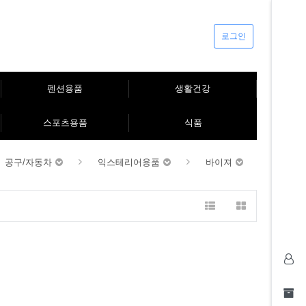
로그인
펜션용품
생활건강
스포츠용품
식품
공구/자동차
익스테리어용품
바이져