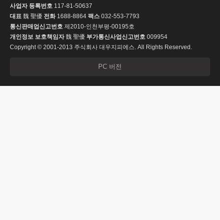
사업자 등록번호
117-81-50637
대표
魏 聖優
전화
1688-8864
팩스
032-553-7793
통신판매업신고번호
제2010-인천부평-00195호
개인정보 보호책임자
魏 聖優
부가통신사업신고번호
009954
Copyright © 2001-2013 주식회사 대우지피에스. All Rights Reserved.
PC 버전