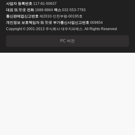
사업자 등록번호
117-81-50637
대표
魏 聖優
전화
1688-8864
팩스
032-553-7793
통신판매업신고번호
제2010-인천부평-00195호
개인정보 보호책임자
魏 聖優
부가통신사업신고번호
009954
Copyright © 2001-2013 주식회사 대우지피에스. All Rights Reserved.
PC 버전