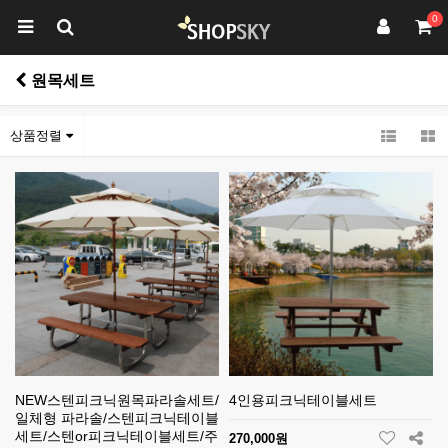
0
원목세트
상품정렬
NEW스텐피크닉원목파라솔세트/
4인용피크닉테이블세트
일체형 파라솔/스텐피크닉테이블
세트/스텐or피크닉테이블세트/주
270,000원