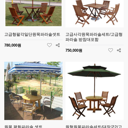
고급형팔각일단원목파라솔셋트
고급사각원목파라솔세트/고급형
파라솔.받침대포함
780,000원
750,000원
원목 평화파라솔 셋트
원형원목파라솔세트/대장군2/고