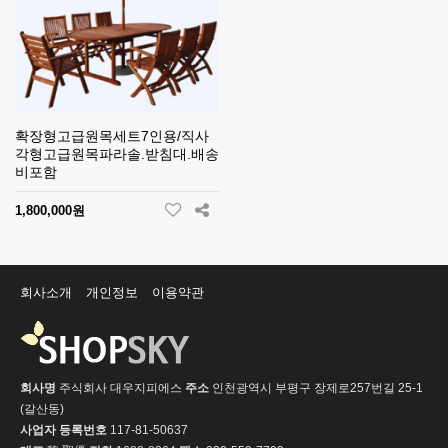
확장형고급원목세트7인용/직사
각형고급원목파라솔.받침대.배송
비포함
1,800,000원
회사소개
개인정보
이용약관
회사명
주식회사 대우지피에스
주소
인천광역시 부평구 장제로257번길 25-1
(갈산동)
사업자 등록번호
117-81-50637