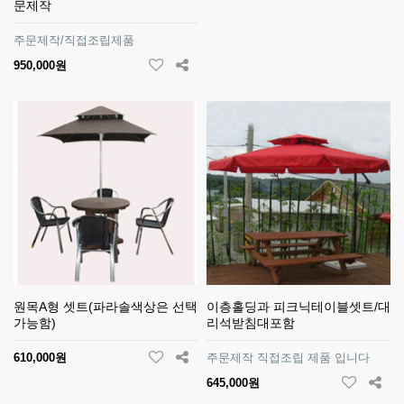
문제작
주문제작/직접조립제품
950,000원
원목A형 셋트(파라솔색상은 선택
이층홀딩과 피크닉테이블셋트/대
가능함)
리석받침대포함
610,000원
주문제작 직접조립 제품 입니다
645,000원