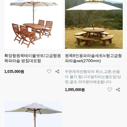
확장형원목테이블셋트/고급형원
원목8인용파라솔세트/c형고급형
목파라솔.받침대포함
파라솔set(2700mm)
1,035,000원
주문제작진행되며 취소,교환,반품
이 불가 합니다/설치비는별도임/상
판,골조,의자분리배송됩니다
1,095,000원