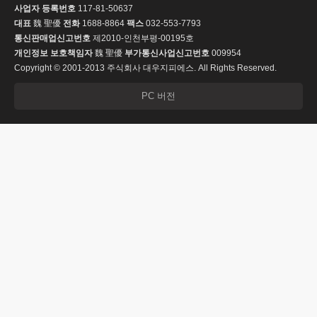
사업자 등록번호
117-81-50637
대표
魏 聖優
전화
1688-8864
팩스
032-553-7793
통신판매업신고번호
제2010-인천부평-00195호
개인정보 보호책임자
魏 聖優
부가통신사업신고번호
009954
Copyright © 2001-2013 주식회사 대우지피에스. All Rights Reserved.
PC 버전