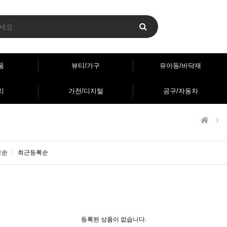
품
뷰티/가구
유아동/바닥재
리
가전/디지털
공구/자동차
은순
최근등록순
등록된 상품이 없습니다.