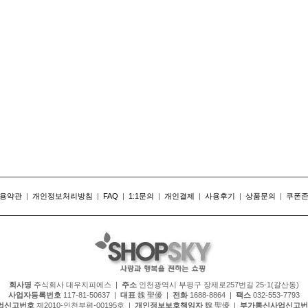
용약관
|
개인정보처리방침
|
FAQ
|
1:1문의
|
개인결제
|
사용후기
|
상품문의
|
쿠폰
회사명
주식회사 대우지피에스 |
주소
인천광역시 부평구 장제로257번길 25-1(갈산동)
사업자등록번호
117-81-50637 |
대표
魏 聖優 |
전화
1688-8864 |
팩스
032-553-7793
업신고번호
제2010-인천부평-00195호 |
개인정보보호책임자
魏 聖優 |
부가통신사업신고번