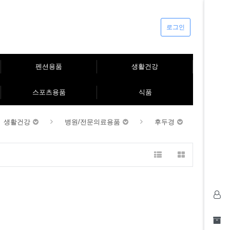
로그인
펜션용품
생활건강
스포츠용품
식품
생활건강
병원/전문의료용품
후두경