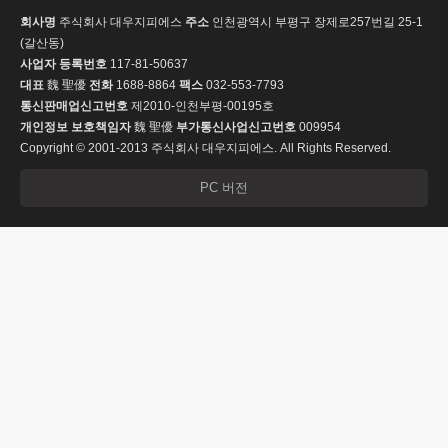
회사명
주식회사 대우지피에스
주소
인천광역시 부평구 장제로257번길 25-1
(갈산동)
사업자 등록번호
117-81-50637
대표
魏 聖優
전화
1688-8864
팩스
032-553-7793
통신판매업신고번호
제2010-인천부평-00195호
개인정보 보호책임자
魏 聖優
부가통신사업신고번호
009954
Copyright © 2001-2013 주식회사 대우지피에스. All Rights Reserved.
PC 버전