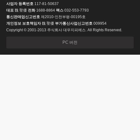
사업자 등록번호
117-81-50637
대표
魏 聖優
전화
1688-8864
팩스
032-553-7793
통신판매업신고번호
제2010-인천부평-00195호
개인정보 보호책임자
魏 聖優
부가통신사업신고번호
009954
Copyright © 2001-2013 주식회사 대우지피에스. All Rights Reserved.
PC 버전