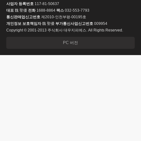
사업자 등록번호
117-81-50637
대표
魏 聖優
전화
1688-8864
팩스
032-553-7793
통신판매업신고번호
제2010-인천부평-00195호
개인정보 보호책임자
魏 聖優
부가통신사업신고번호
009954
Copyright © 2001-2013 주식회사 대우지피에스. All Rights Reserved.
PC 버전