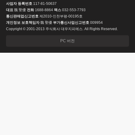
사업자 등록번호
117-81-50637
대표
魏 聖優
전화
1688-8864
팩스
032-553-7793
통신판매업신고번호
제2010-인천부평-00195호
개인정보 보호책임자
魏 聖優
부가통신사업신고번호
009954
Copyright © 2001-2013 주식회사 대우지피에스. All Rights Reserved.
PC 버전