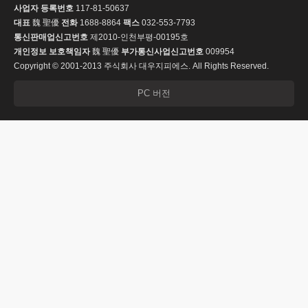
사업자 등록번호
117-81-50637
대표
魏 聖優
전화
1688-8864
팩스
032-553-7793
통신판매업신고번호
제2010-인천부평-00195호
개인정보 보호책임자
魏 聖優
부가통신사업신고번호
009954
Copyright © 2001-2013 주식회사 대우지피에스. All Rights Reserved.
PC 버전