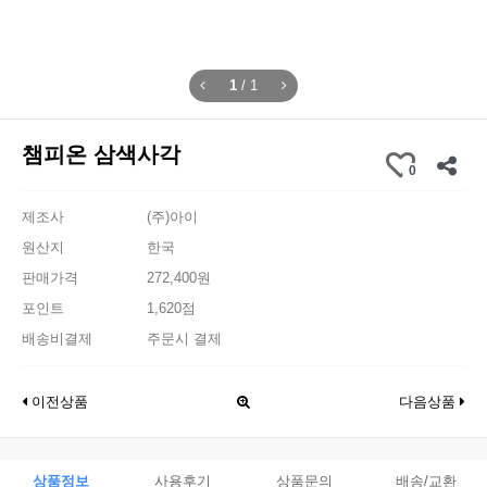
1
/
1
챔피온 삼색사각
0
제조사
(주)아이
원산지
한국
판매가격
272,400원
포인트
1,620점
배송비결제
주문시 결제
이전상품
다음상품
상품정보
사용후기
상품문의
배송/교환