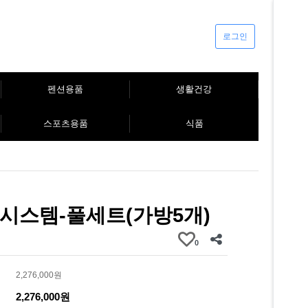
로그인
펜션용품
생활건강
스포츠용품
식품
시스템-풀세트(가방5개)
0
2,276,000원
2,276,000원