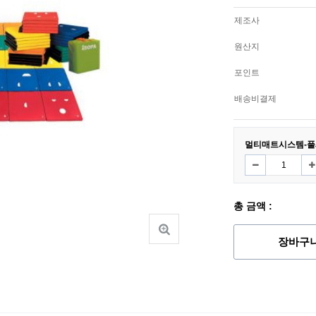
제조사
원산지
포인트
배송비결제
멀티매트시스템-풀
총 금액 :
장바구