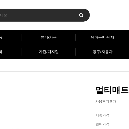
품
뷰티/가구
유아동/바닥재
리
가전/디지털
공구/자동차
멀티매트
사용후기 0 개
시중가격
판매가격