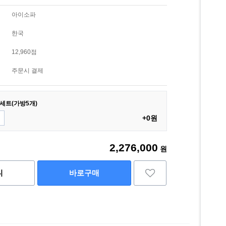
아이소파
한국
12,960점
주문시 결제
세트(가방5개)
+0원
2,276,000
원
니
바로구매