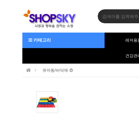
카테고리
레저용
건강관
유아동/바닥재